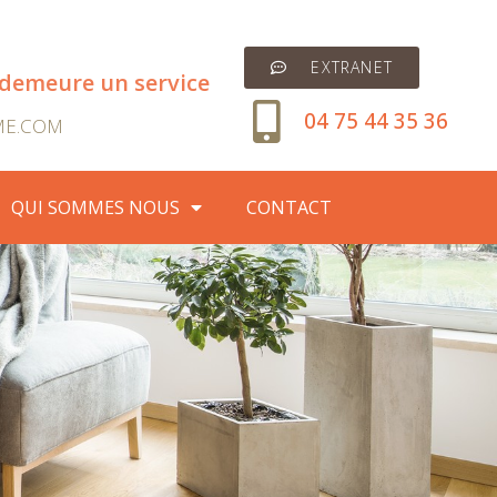
EXTRANET
 demeure un service
04 75 44 35 36
ME.COM
QUI SOMMES NOUS
CONTACT