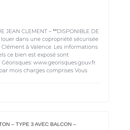
E JEAN CLEMENT – **DISPONIBLE DE
 louer dans une copropriété sécurisée
 Clément à Valence. Les informations
els ce bien est exposé sont
te Géorisques: www.georisques.gouv.fr.
 par mois charges comprises Vous
barèmes d’honoraires […]
ON – TYPE 3 AVEC BALCON –