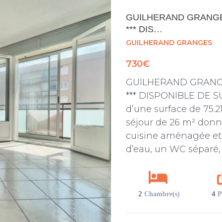
GUILHERAND GRANGES
*** DIS…
GUILHERAND GRANGES
730€
GUILHERAND GRANGE
*** DISPONIBLE DE SU
d’une surface de 75.21
séjour de 26 m² donn
cuisine aménagée et
d’eau, un WC séparé,
2
4
Chambre(s)
P