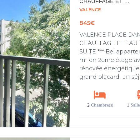
CHAUFFAGE ET …
VALENCE
845€
VALENCE PLACE DAN
CHAUFFAGE ET EAU F
SUITE *** Bel apparte
m² en 2eme étage av
rénovée énergétiquem
grand placard, un sé
[…]
2
1
Chambre(s)
Salle