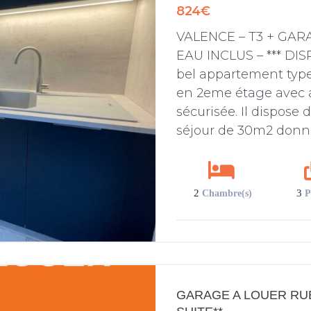
824€
VALENCE – T3 + GAR
EAU INCLUS – *** DI
bel appartement type
en 2eme étage avec 
sécurisée. Il dispose
séjour de 30m2 donna
2
3
Chambre(s)
P
GARAGE A LOUER RUE