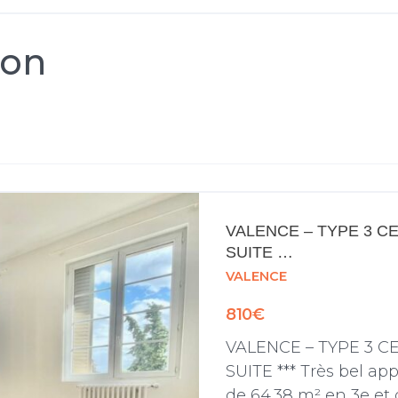
ion
VALENCE – TYPE 3 CE
SUITE …
VALENCE
810€
VALENCE – TYPE 3 C
SUITE *** Très bel a
de 64.38 m² en 3e et 