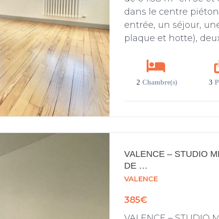
dans le centre piéton 
entrée, un séjour, un
plaque et hotte), deux
2
3
Chambre(s)
P
VALENCE – STUDIO ME
DE …
VALENCE
385€
VALENCE – STUDIO M